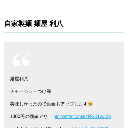
自家製麺 麺屋 利八
麺屋利八
チャーシューつけ麺
美味しかったので動画もアップします
1300円の価値アリ！
pic.twitter.com/kzRG0Tw3nb