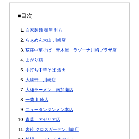
■目次
自家製麺 麺屋 利八
らぁめん大山 川崎店
荻窪中華そば 青木屋 ラゾーナ川崎プラザ店
まがり鶏
手打ち中華そば 酒田
大勝軒 川崎店
大雄ラーメン 南加瀬店
一蘭 川崎店
ニュータンタンメン本店
青葉 アゼリア店
舎鈴 クロスガーデン川崎店