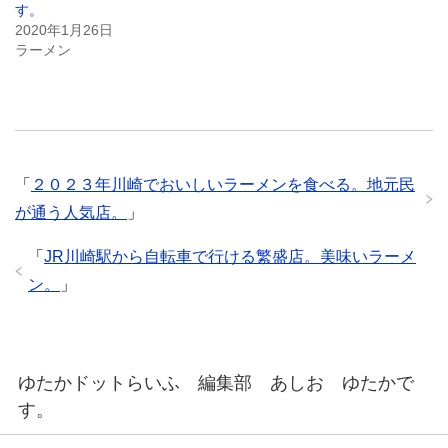
す。
で
(
で
開
新
開
2020年1月26日
き
し
き
ま
い
ま
ラーメン
す
ウ
す
)
ィ
)
ン
ド
ウ
で
開
き
ま
す
)
「
２０２３年川崎でおいしいラーメンを食べる。地元民
が通う人気店。
」
「
JR川崎駅から自転車で行ける繁盛店。美味いラーメ
ン。
」
ゆたかドットらいふ 編集部 あしお ゆたかで
す。