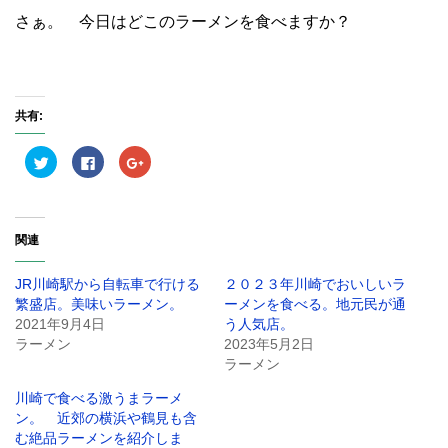
さぁ。 今日はどこのラーメンを食べますか？
共有:
ク
F
ク
リ
a
リ
ッ
c
ッ
ク
e
ク
し
b
し
て
o
て
T
o
G
関連
w
k
o
i
で
o
t
共
g
t
有
l
JR川崎駅から自転車で行ける
２０２３年川崎でおいしいラ
e
す
e
r
る
+
繁盛店。美味いラーメン。
ーメンを食べる。地元民が通
で
に
で
2021年9月4日
う人気店。
共
は
共
有
ク
有
ラーメン
2023年5月2日
(
リ
(
新
ッ
新
ラーメン
し
ク
し
い
し
い
川崎で食べる激うまラーメ
ウ
て
ウ
ィ
く
ィ
ン。 近郊の横浜や鶴見も含
ン
だ
ン
ド
さ
ド
む絶品ラーメンを紹介しま
ウ
い
ウ