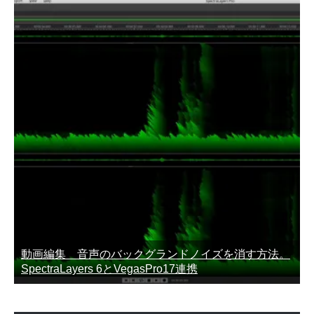
動画編集 音声のバックグランドノイズを消す方法。
SpectraLayers 6とVegasPro17連携