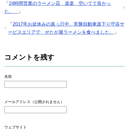
ま
「
24時間営業のラーメン店 道楽 空いてて良かっ
す
)
た。
」
「
2017年お盆休みの真っ只中。常磐自動車道下り守谷サ
ービスエリアで せたが屋ラーメンを食べました。
」
コメントを残す
名前
メールアドレス（公開されません）
ウェブサイト