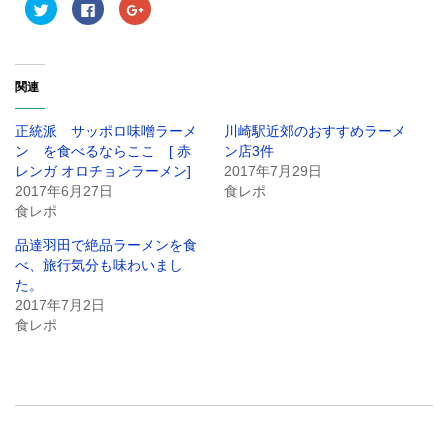
ク
F
ク
リ
a
リ
ッ
c
ッ
ク
e
ク
し
b
し
て
o
て
T
o
G
関連
w
k
o
i
で
o
t
共
g
t
有
l
正統派 サッポロ味噌ラーメ
川崎駅近郊のおすすめラーメ
e
す
e
r
る
+
ン を食べるならここ [ 赤
ン店3件
で
に
で
レンガ オロチョンラーメン]
2017年7月29日
共
は
共
有
ク
有
2017年6月27日
食レポ
(
リ
(
新
ッ
新
食レポ
し
ク
し
い
し
い
品達羽田で絶品ラーメンを食
ウ
て
ウ
ィ
く
ィ
べ、旅行気分も味わいまし
ン
だ
ン
ド
さ
ド
た。
ウ
い
ウ
2017年7月2日
で
(
で
開
新
開
食レポ
き
し
き
ま
い
ま
す
ウ
す
)
ィ
)
ン
ド
ウ
で
開
き