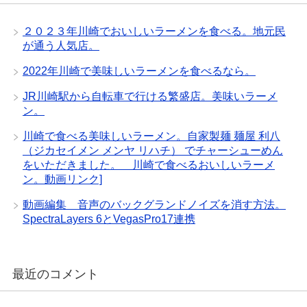
２０２３年川崎でおいしいラーメンを食べる。地元民
が通う人気店。
2022年川崎で美味しいラーメンを食べるなら。
JR川崎駅から自転車で行ける繁盛店。美味いラーメ
ン。
川崎で食べる美味しいラーメン。自家製麺 麺屋 利八
（ジカセイメン メンヤ リハチ） でチャーシューめん
をいただきました。 川崎で食べるおいしいラーメ
ン。動画リンク]
動画編集 音声のバックグランドノイズを消す方法。
SpectraLayers 6とVegasPro17連携
最近のコメント