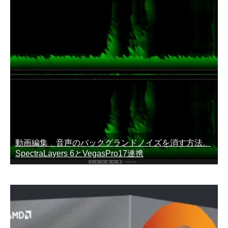
動画編集 音声のバックグランドノイズを消す方法。
SpectraLayers 6とVegasPro17連携