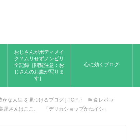
おじさんがボディメイ
ク？ムリせずノンビリ
心に効くブログ
全記録［閲覧注意：お
じさんのお腹が写りま
す］
豊かな人生 を見つけるブログ ]
TOP
食レポ
き鳥屋さんはここ。 「デリカショップかねイシ」