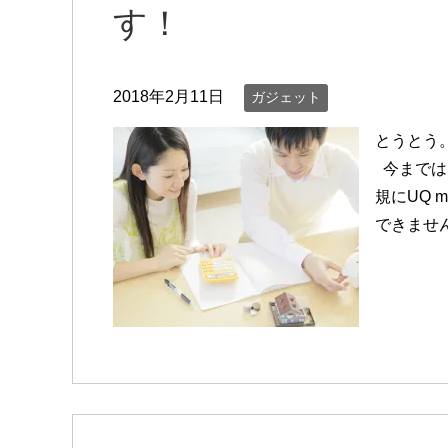
す！
2018年2月11日
ガジェット
とうとう。
今までは
規にUQ 
できませ