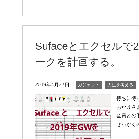
Sufaceとエクセルで
ークを計画する。
2019年4月27日
ガジェット
人生を考える
待ちに待
おかげさ
全員との
せっかく