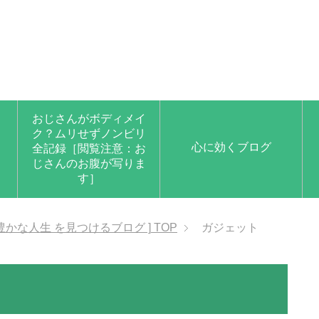
おじさんがボディメイ
ク？ムリせずノンビリ
心に効くブログ
全記録［閲覧注意：お
じさんのお腹が写りま
す］
豊かな人生 を見つけるブログ ]
TOP
ガジェット