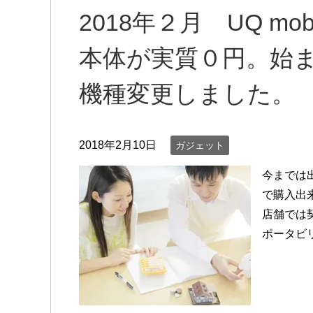
2018年２月 UQ m
本体が実質０円。始
機種変更しました。
2018年2月10日
ガジェット
今までは
で購入出来
店舗では
ポータビリ