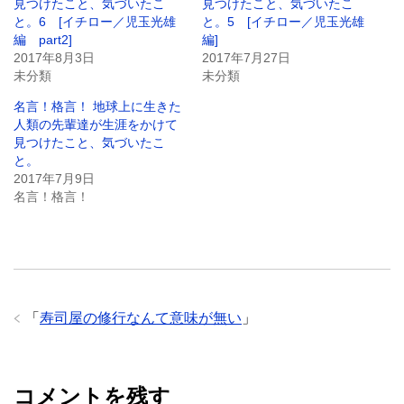
見つけたこと、気づいたこ
見つけたこと、気づいたこ
共
は
共
有
ク
有
と。6 [イチロー／児玉光雄
と。5 [イチロー／児玉光雄
(
リ
(
新
ッ
新
編 part2]
編]
し
ク
し
2017年8月3日
2017年7月27日
い
し
い
ウ
て
ウ
未分類
未分類
ィ
く
ィ
ン
だ
ン
ド
さ
ド
名言！格言！ 地球上に生きた
ウ
い
ウ
人類の先輩達が生涯をかけて
で
(
で
開
新
開
見つけたこと、気づいたこ
き
し
き
ま
い
ま
と。
す
ウ
す
2017年7月9日
)
ィ
)
ン
名言！格言！
ド
ウ
で
開
き
ま
す
)
「
寿司屋の修行なんて意味が無い
」
コメントを残す