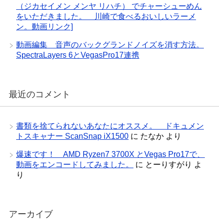
（ジカセイメン メンヤ リハチ） でチャーシューめん
をいただきました。 川崎で食べるおいしいラーメ
ン。動画リンク]
動画編集 音声のバックグランドノイズを消す方法。
SpectraLayers 6とVegasPro17連携
最近のコメント
書類を捨てられないあなたにオススメ。 ドキュメン
トスキャナー ScanSnap iX1500
に
たなか
より
爆速です！ AMD Ryzen7 3700X とVegas Pro17で、
動画をエンコードしてみました。
に
とーりすがり
よ
り
アーカイブ