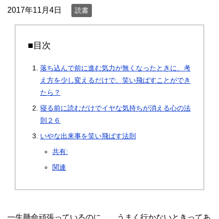
2017年11月4日
読書
■目次
落ち込んで前に進む気力が無くなったときに、考
え方を少し変えるだけで、笑い飛ばすことができ
たら？
寝る前に読むだけでイヤな気持ちが消える心の法
則２６
いやな出来事を笑い飛ばす法則
共有:
関連
一生懸命頑張っているのに。 うまく行かないときってあ