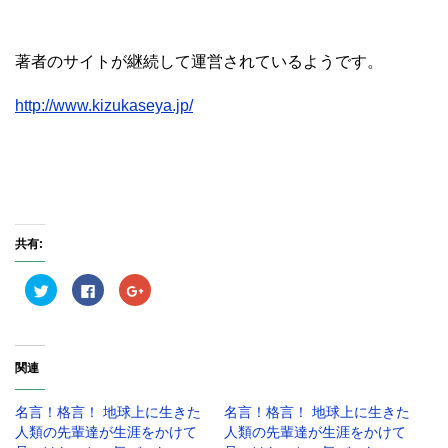
著者のサイトが継続して運営されているようです。
http://www.kizukaseya.jp/
共有:
ク
F
ク
リ
a
リ
ッ
c
ッ
ク
e
ク
し
b
し
て
o
て
T
o
G
関連
w
k
o
i
で
o
t
共
g
t
有
l
名言！格言！ 地球上に生きた
名言！格言！ 地球上に生きた
e
す
e
r
る
+
人類の先輩達が生涯をかけて
人類の先輩達が生涯をかけて
で
に
で