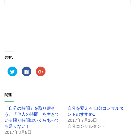
共有:
ク
F
ク
リ
a
リ
ッ
c
ッ
ク
e
ク
し
b
し
て
o
て
T
o
G
関連
w
k
o
i
で
o
t
共
g
t
有
l
「自分の時間」を取り戻そ
自分を変える 自分コンサルタ
e
す
e
r
る
+
う。「他人の時間」を生きて
ントのすすめ1
で
に
で
いる限り時間はいくらあって
2017年7月16日
共
は
共
有
ク
有
も足りない！
自分コンサルタント
(
リ
(
新
ッ
新
2017年8月5日