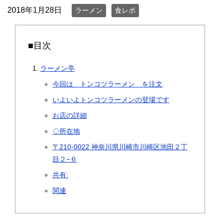
2018年1月28日
ラーメン
食レポ
■目次
ラーメン亭
今回は トンコツラーメン を注文
いよいよトンコツラーメンの登場です
お店の詳細
◇所在地
〒210-0022 神奈川県川崎市川崎区池田２丁
目２−６
共有:
関連