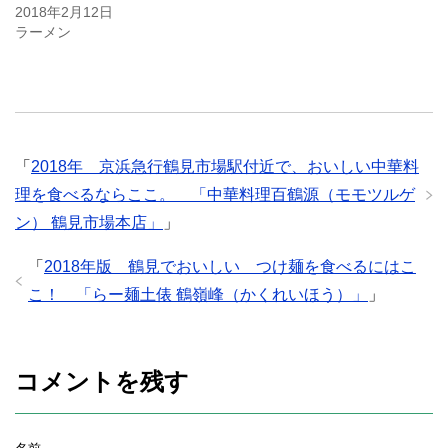
開
新
開
2018年2月12日
き
し
き
ま
い
ま
ラーメン
す
ウ
す
)
ィ
)
ン
ド
ウ
で
開
き
ま
す
)
「
2018年 京浜急行鶴見市場駅付近で、おいしい中華料
理を食べるならここ。 「中華料理百鶴源（モモツルゲ
ン） 鶴見市場本店」
」
「
2018年版 鶴見でおいしい つけ麺を食べるにはこ
こ！ 「らー麺土俵 鶴嶺峰（かくれいほう）」
」
コメントを残す