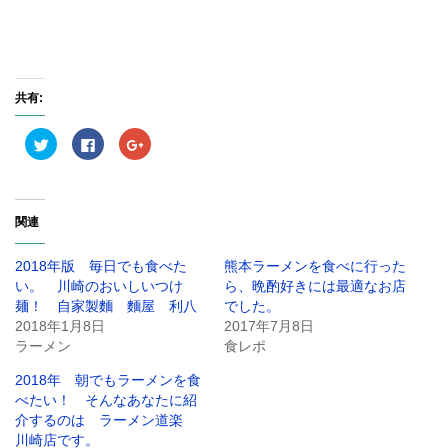
共有:
ク
F
ク
リ
a
リ
ッ
c
ッ
ク
e
ク
し
b
し
て
o
て
T
o
G
関連
w
k
o
i
で
o
t
共
g
t
有
l
2018年版 毎日でも食べた
熊本ラーメンを食べに行った
e
す
e
r
る
+
い。 川崎のおいしいつけ
ら、晩酌好きには最適なお店
で
に
で
麺！ 自家製麵 麵屋 利八
でした。
共
は
共
有
ク
有
2018年1月8日
2017年7月8日
(
リ
(
新
ッ
新
ラーメン
食レポ
し
ク
し
い
し
い
2018年 朝でもラーメンを食
ウ
て
ウ
ィ
く
ィ
べたい！ そんなあなたに紹
ン
だ
ン
ド
さ
ド
介するのは ラーメン道楽
ウ
い
ウ
川崎店です。
で
(
で